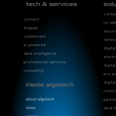
tech & services
sol
conta
connect
ivr se
engage
securi
collaborate
netwo
ai powered
digita
data intelligence
electr
professional services
digita
consulting
pro av
digita
inside algotech
room 
parki
about algotech
desk 
news