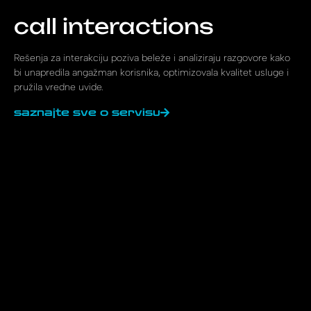
call interactions
Rešenja za interakciju poziva beleže i analiziraju razgovore kako
bi unapredila angažman korisnika, optimizovala kvalitet usluge i
pružila vredne uvide.
saznajte sve o servisu