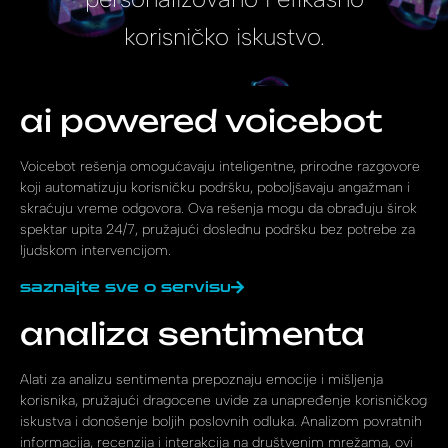
korisničko iskustvo.
ai powered voicebot
Voicebot rešenja omogućavaju inteligentne, prirodne razgovore
koji automatizuju korisničku podršku, poboljšavaju angažman i
skraćuju vreme odgovora. Ova rešenja mogu da obrađuju širok
spektar upita 24/7, pružajući doslednu podršku bez potrebe za
ljudskom intervencijom.
saznajte sve o servisu
analiza sentimenta
Alati za analizu sentimenta prepoznaju emocije i mišljenja
korisnika, pružajući dragocene uvide za unapređenje korisničkog
iskustva i donošenje boljih poslovnih odluka. Analizom povratnih
informacija, recenzija i interakcija na društvenim mrežama, ovi