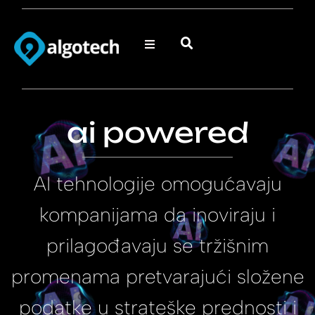
ai powered
AI tehnologije omogućavaju
kompanijama da inoviraju i
prilagođavaju se tržišnim
promenama pretvarajući složene
podatke u strateške prednosti i