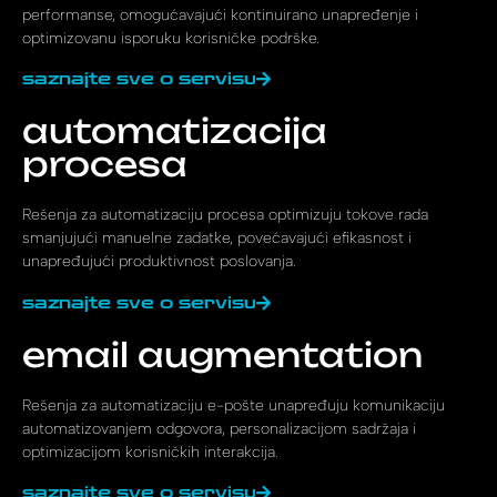
performanse, omogućavajući kontinuirano unapređenje i
optimizovanu isporuku korisničke podrške.
saznajte sve o servisu
automatizacija
procesa
Rešenja za automatizaciju procesa optimizuju tokove rada
smanjujući manuelne zadatke, povećavajući efikasnost i
unapređujući produktivnost poslovanja.
saznajte sve o servisu
email augmentation
Rešenja za automatizaciju e-pošte unapređuju komunikaciju
automatizovanjem odgovora, personalizacijom sadržaja i
optimizacijom korisničkih interakcija.
saznajte sve o servisu