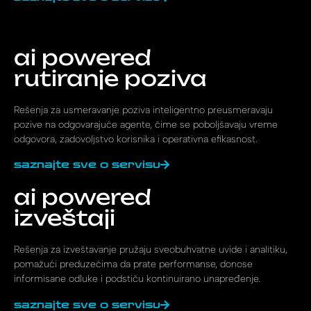
ai powered
rutiranje poziva
Rešenja za usmeravanje poziva inteligentno preusmeravaju
pozive na odgovarajuće agente, čime se poboljšavaju vreme
odgovora, zadovoljstvo korisnika i operativna efikasnost.
saznajte sve o servisu
ai powered
izveštaji
Rešenja za izveštavanje pružaju sveobuhvatne uvide i analitiku,
pomažući preduzećima da prate performanse, donose
informisane odluke i podstiču kontinuirano unapređenje.
saznajte sve o servisu