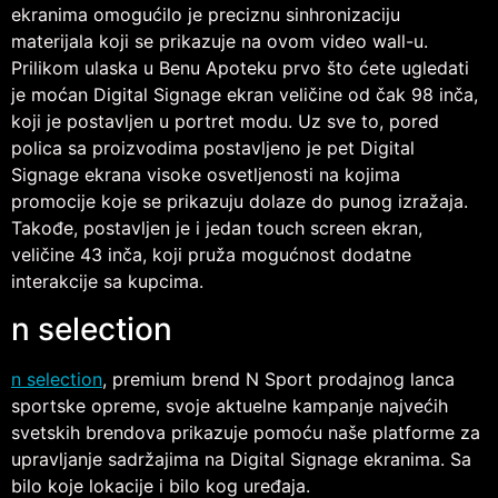
ekranima omogućilo je preciznu sinhronizaciju
materijala koji se prikazuje na ovom video wall-u.
Prilikom ulaska u Benu Apoteku prvo što ćete ugledati
je moćan Digital Signage ekran veličine od čak 98 inča,
koji je postavljen u portret modu. Uz sve to, pored
polica sa proizvodima postavljeno je pet Digital
Signage ekrana visoke osvetljenosti na kojima
promocije koje se prikazuju dolaze do punog izražaja.
Takođe, postavljen je i jedan touch screen ekran,
veličine 43 inča, koji pruža mogućnost dodatne
interakcije sa kupcima.
n selection
n selection
, premium brend N Sport prodajnog lanca
sportske opreme, svoje aktuelne kampanje najvećih
svetskih brendova prikazuje pomoću naše platforme za
upravljanje sadržajima na Digital Signage ekranima. Sa
bilo koje lokacije i bilo kog uređaja.