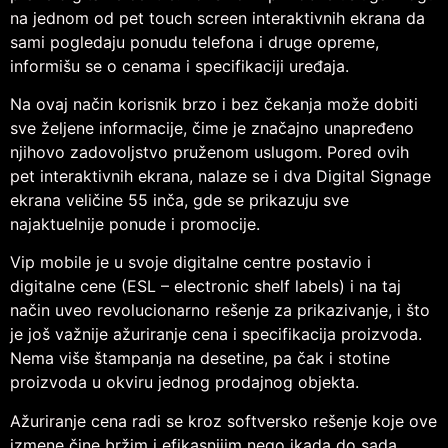
na jednom od pet touch screen interaktivnih ekrana da
sami pogledaju ponudu telefona i druge opreme,
informišu se o cenama i specifikaciji uređaja.
Na ovaj način korisnik brzo i bez čekanja može dobiti
sve željene informacije, čime je značajno unapređeno
njihovo zadovoljstvo pruženom uslugom. Pored ovih
pet interaktivnih ekrana, nalaze se i dva Digital Signage
ekrana veličine 55 inča, gde se prikazuju sve
najaktuelnije ponude i promocije.
Vip mobile je u svoje digitalne centre postavio i
digitalne cene (ESL – electronic shelf labels) i na taj
način uveo revolucionarno rešenje za prikazivanje, i što
je još važnije ažuriranje cena i specifikacija proizvoda.
Nema više štampanja na desetine, pa čak i stotine
proizvoda u okviru jednog prodajnog objekta.
Ažuriranje cena radi se kroz softversko rešenje koje ove
izmene čine bržim i efikasnijim nego ikada do sada.