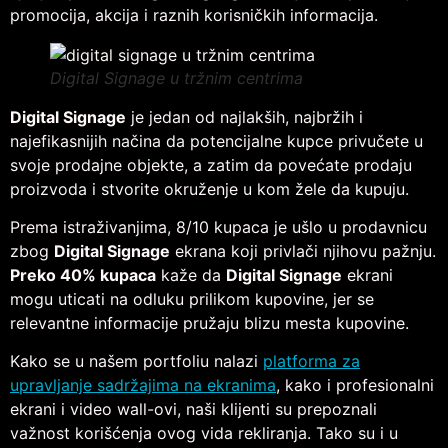
promocija, akcija i raznih korisničkih informacija.
Digital Signage u tržnim centrima
Digital Signage
je jedan od najlakših, najbržih i
najefikasnijih načina da potencijalne kupce privučete u
svoje prodajne objekte, a zatim da povećate prodaju
proizvoda i stvorite okruženje u kom žele da kupuju.
Prema istraživanjima, 8/10 kupaca je ušlo u prodavnicu
zbog
Digital Signage
ekrana koji privlači njihovu pažnju.
Preko 40% kupaca
kaže da
Digital Signage
ekrani
mogu uticati na odluku prilikom kupovine, jer se
relevantne informacije pružaju blizu mesta kupovine.
Kako se u našem portfoliu nalazi
platforma za
upravljanje sadržajima na ekranima
, kako i profesionalni
ekrani i video wall-ovi, naši klijenti su prepoznali
važnost korišćenja ovog vida rekliranja. Tako su i u