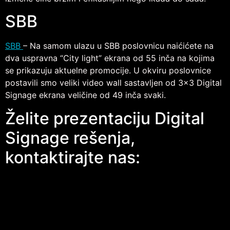
SBB
SBB
– Na samom ulazu u SBB poslovnicu naićićete na
dva uspravna “City light” ekrana od 55 inča na kojima
se prikazuju aktuelne promocije. U okviru poslovnice
postavili smo veliki video wall sastavljen od 3×3 Digital
Signage ekrana veličine od 49 inča svaki.
Želite prezentaciju Digital
Signage rešenja,
kontaktirajte nas: