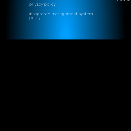
privacy policy
integrated management system
policy