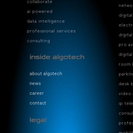
collaborate
netwo
ai powered
digita
data intelligence
electr
professional services
digita
consulting
pro av
digita
inside algotech
room 
parki
about algotech
desk 
news
video
career
ip tel
contact
consul
legal
profes
mobil