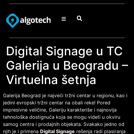
Digital Signage u TC
Galerija u Beogradu –
Virtuelna šetnja
Galerija Beograd je najveći tržni centar u regionu, kao i
jedini evropski tržni centar na obali reke! Pored
impresivne veličine, Galeriju karakteriše i najnovija
tehnološka dostignuća koja se mogu videti u okviru
samog centra i prodajnih objekata. Svakako jedno od
njih je i primena
Digital Signage
rešenja radi plasiranja