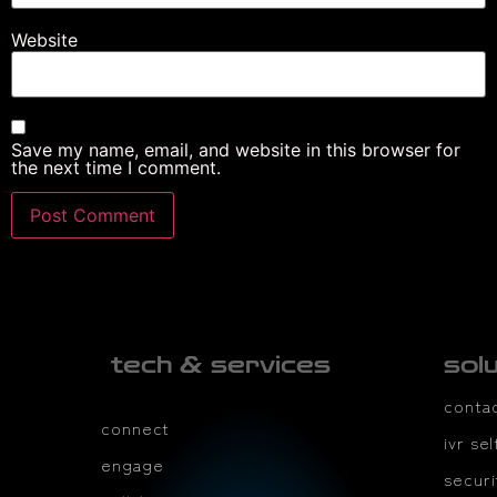
Website
Save my name, email, and website in this browser for
the next time I comment.
tech & services
sol
conta
connect
ivr se
engage
securi