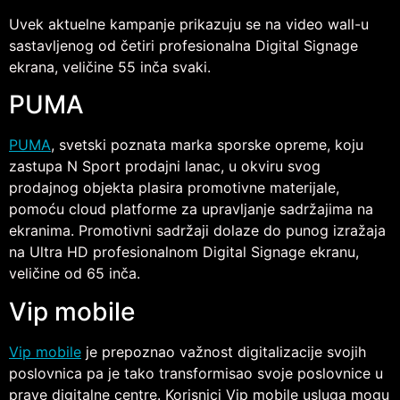
Uvek aktuelne kampanje prikazuju se na video wall-u
sastavljenog od četiri profesionalna Digital Signage
ekrana, veličine 55 inča svaki.
PUMA
PUMA
, svetski poznata marka sporske opreme, koju
zastupa N Sport prodajni lanac, u okviru svog
prodajnog objekta plasira promotivne materijale,
pomoću cloud platforme za upravljanje sadržajima na
ekranima. Promotivni sadržaji dolaze do punog izražaja
na Ultra HD profesionalnom Digital Signage ekranu,
veličine od 65 inča.
Vip mobile
Vip mobile
je prepoznao važnost digitalizacije svojih
poslovnica pa je tako transformisao svoje poslovnice u
prave digitalne centre. Korisnici Vip mobile usluga mogu