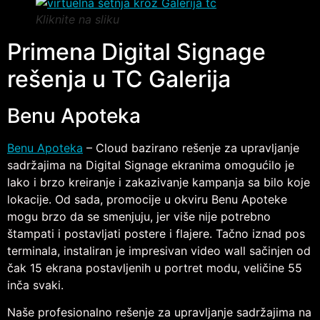
Kliknite na sliku
Primena Digital Signage
rešenja u TC Galerija
Benu Apoteka
Benu Apoteka
– Cloud bazirano rešenje za upravljanje
sadržajima na Digital Signage ekranima omogućilo je
lako i brzo kreiranje i zakazivanje kampanja sa bilo koje
lokacije. Od sada, promocije u okviru Benu Apoteke
mogu brzo da se smenjuju, jer više nije potrebno
štampati i postavljati postere i flajere. Tačno iznad pos
terminala, instaliran je impresivan video wall sačinjen od
čak 15 ekrana postavljenih u portret modu, veličine 55
inča svaki.
Naše profesionalno rešenje za upravljanje sadržajima na