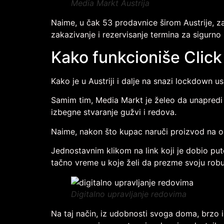
Media Markt Austrija
Naime, u čak 53 prodavnice širom Austrije, z
zakazivanje i rezervisanje termina za sigurn
Kako funkcioniše Click
Kako je u Austriji i dalje na snazi lockdown 
Samim tim, Media Markt je želeo da unapredi 
izbegne stvaranje gužvi i redova.
Naime, nakon što kupac naruči proizvod na o
Jednostavnim klikom na link koji je dobio pu
tačno vreme u koje želi da prezme svoju robu
Digitalno upravljanje redovima
Na taj način, iz udobnosti svoga doma, brzo i