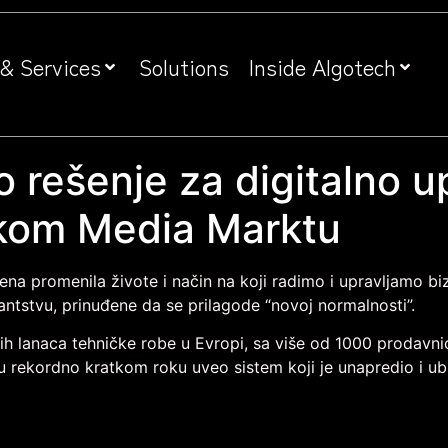
& Services
Solutions
Inside Algotech
 rešenje za digitalno u
skom Media Marktu
na promenila živote i način na koji radimo i upravljamo bizn
trantstvu, prinuđene da se prilagode “novoj normalnosti”.
ih lanaca tehničke robe u Evropi, sa više od 1000 prodavn
u rekordno kratkom roku uveo sistem koji je unapredio i ub