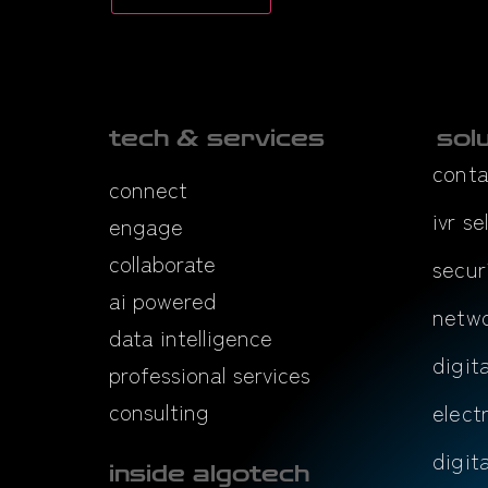
tech & services
sol
conta
connect
ivr se
engage
collaborate
secur
ai powered
netwo
data intelligence
digit
professional services
consulting
elect
digit
inside algotech