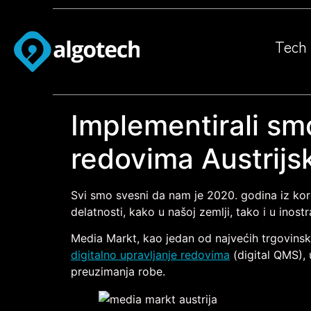
Tech 
Implementirali smo
redovima Austrij
Svi smo svesni da nam je 2020. godina iz kore
delatnosti, kako u našoj zemlji, tako i u inos
Media Markt, kao jedan od najvećih trgovinsk
digitalno upravljanje redovima
(digital QMS), 
preuzimanja robe.