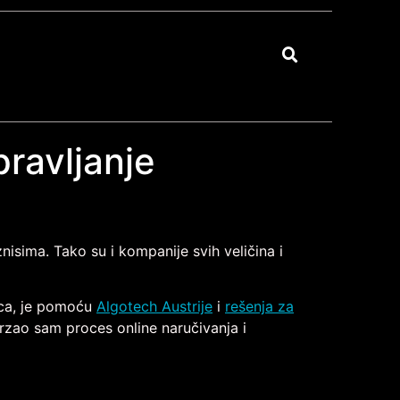
pravljanje
isima. Tako su i kompanije svih veličina i
ica, je pomoću
Algotech Austrije
i
rešenja za
rzao sam proces online naručivanja i