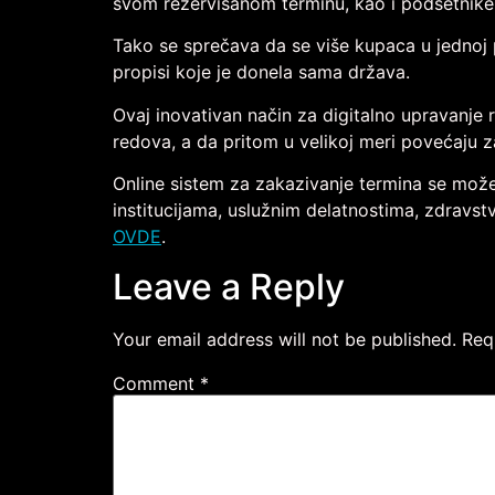
svom rezervisanom terminu, kao i podsetnike 
Tako se sprečava da se više kupaca u jednoj pr
propisi koje je donela sama država.
Ovaj inovativan način za digitalno upravanje
redova, a da pritom u velikoj meri povećaju z
Online sistem za zakazivanje termina se može 
institucijama, uslužnim delatnostima, zdravst
OVDE
.
Leave a Reply
Your email address will not be published.
Req
Comment
*