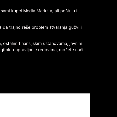
 sami kupci Media Markt-a, ali poštuju i
 da trajno reše problem stvaranja gužvi i
a, ostalim finansijskim ustanovama, javnim
igitalno upravljanje redovima, možete naći