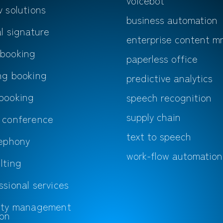
voicebot
v solutions
business automation
al signature
enterprise content m
 booking
paperless office
ng booking
predictive analytics
booking
speech recognition
supply chain
 conference
text to speech
lephony
work-flow automation
lting
ssional services
lity management
ion