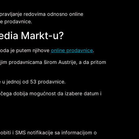
upravljanje redovima odnosno online
ne prodavnice.
Media Markt-u?
zvoda je putem njihove
online prodavnice
.
jim prodavnicama širom Austrije, a da pritom
 u jednoj od 53 prodavnice.
on čega dobija mogućnost da izabere datum i
biti i SMS notifikacije sa informacijom o