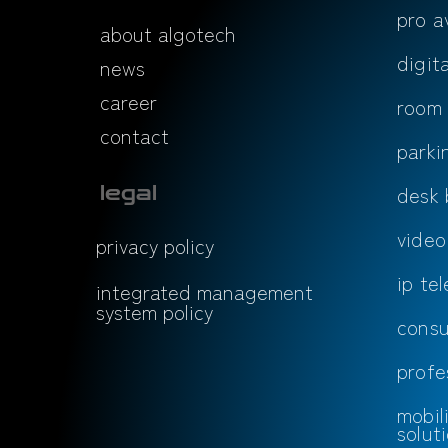
pro a
about algotech
digit
news
career
room
contact
parki
desk 
legal
video
privacy policy
ip te
integrated management
system policy
consu
profe
mobi
solut