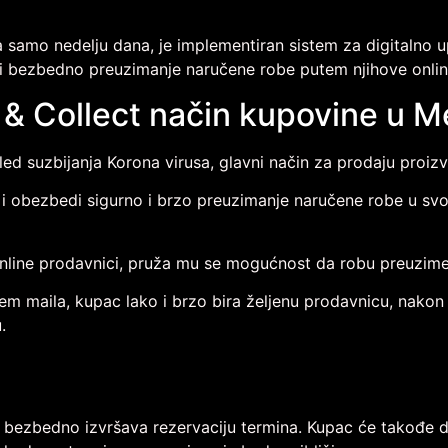
a samo nedelju dana, je implementiran sistem za digitalno 
o i bezbedno preuzimanje naručene robe putem njihove onli
 & Collect način kupovine u 
usled suzbijanja Korona virusa, glavni način za prodaju proi
i obezbedi sigurno i brzo preuzimanje naručene robe u svo
nline prodavnici, pruža mu se mogućnost da robu preuzime
tem maila, kupac lako i brzo bira željenu prodavnicu, nak
.
 bezbedno izvršava rezervaciju termina. Kupac će takođe do