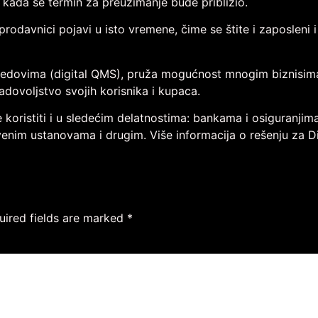
kada se termin za preuzimanje bude približio.
odavnici pojavi u isto vremene, čime se štite i zaposleni i
 redovima (digital QMS), pruža mogućnost mnogim biznisima
adovoljstvo svojih korisnika i kupaca.
koristiti i u sledećim delatnostima: bankama i osiguranjim
venim ustanovama i drugim. Više informacija o rešenju za D
uired fields are marked
*