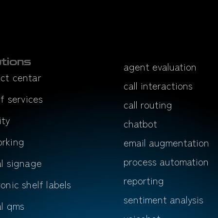
utions
agent evaluation
ct centar
call interactions
lf services
call routing
ity
chatbot
rking
email augmentation
process automation
al signage
reporting
ronic shelf labels
sentiment analysis
al qms